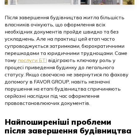
Державна реєстрація речових прав на
нерухоме майно/реєстрація юридичних осіб
Після завершення будівництва житла більшість
власників очікують, що оформлення всіх
Дозвільна документація на будівництво/
реконструкцію
необхідних документів пройде швидко та без
ускладнень. Але на практиці цей етап часто
супроводжується затримками, бюрократичними
Експертна оцінка майна
перешкодами та юридичними труднощами. Саме
тому
послуги БТІ
відіграють ключову роль у
Оцінка доступності приміщення для МГН
процесі приведення будинку до легального
статусу. Якщо своєчасно не звернутися по фахову
Оцiнка збиткiв від війни
допомогу в FAVOR GROUP, навіть незначні
порушення на етапі будівництва спричиняють
серйозні наслідки під час оформлення
правовстановлюючих документів.
Найпоширеніші проблеми
після завершення будівництва