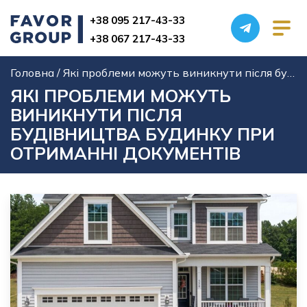
+38 095 217-43-33
+38 067 217-43-33
Головна
/
Які проблеми можуть виникнути після будівництва будинку при отриманні документів
ЯКІ ПРОБЛЕМИ МОЖУТЬ
ВИНИКНУТИ ПІСЛЯ
БУДІВНИЦТВА БУДИНКУ ПРИ
Послуги БТІ
ОТРИМАННІ ДОКУМЕНТІВ
Виготовлення технічного паспорта БТІ
Проектування та архітектурні послуги
Землевпорядні послуги
Узаконення нерухомості