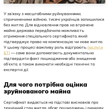
Державна реєстрація речових прав на
нерухоме майно/реєстрація юридичних осіб
У зв’язку з масштабними руйнуваннями,
спричиненими війною, тисячі українців залишилися
Дозвільна документація на будівництво/
реконструкцію
без житла. Для відновлення прав на втрачене
майно держава передбачила можливість
отримання спеціального сертифіката, який
Експертна оцінка майна
підтверджує право на компенсацію чи нове житло.
У цьому процесі важливу роль відіграють
послуги
Оцінка доступності приміщення для МГН
БТІ
— саме вони допомагають документально
підтвердити факт пошкодження або знищення
Оцiнка збиткiв від війни
об’єкта, а також виконати необхідні технічні та
експертні дії.
Для чого потрібна оцінка
зруйнованого майна
Сертифікат видається на підставі висновків про
технічний стан житла, обсяг пошкоджень і ринкову