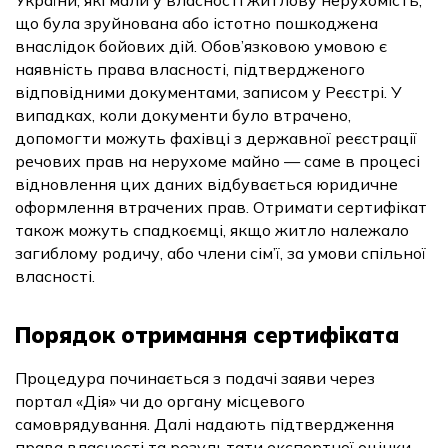
України, які мали у власності житлову нерухомість,
що була зруйнована або істотно пошкоджена
внаслідок бойових дій. Обов’язковою умовою є
наявність права власності, підтвердженого
відповідними документами, записом у Реєстрі. У
випадках, коли документи було втрачено,
допомогти можуть фахівці з державної реєстрації
речових прав на нерухоме майно — саме в процесі
відновлення цих даних відбувається юридичне
оформлення втрачених прав. Отримати сертифікат
також можуть спадкоємці, якщо житло належало
загиблому родичу, або члени сім’ї, за умови спільної
власності.
Порядок отримання сертифіката
Процедура починається з подачі заяви через
портал «Дія» чи до органу місцевого
самоврядування. Далі надають підтвердження
права власності та результати експертної оцінки.