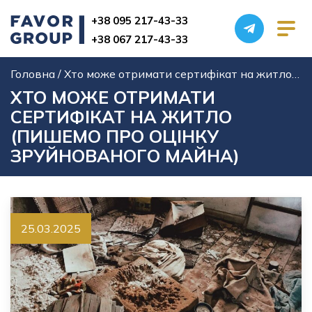
+38 095 217-43-33
+38 067 217-43-33
Головна
/
Хто може отримати сертифікат на житло (пишемо про оцінку зруйнованого майна)
ХТО МОЖЕ ОТРИМАТИ
СЕРТИФІКАТ НА ЖИТЛО
(ПИШЕМО ПРО ОЦІНКУ
Послуги БТІ
ЗРУЙНОВАНОГО МАЙНА)
Виготовлення технічного паспорта БТІ
Проектування та архітектурні послуги
25.03.2025
Землевпорядні послуги
Узаконення нерухомості