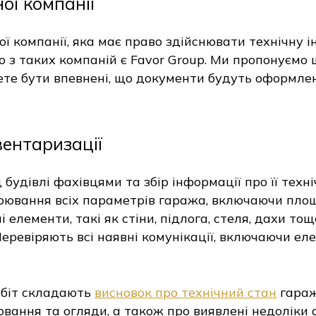
ої компанії
ї компанії, яка має право здійснювати технічну 
ю з таких компаній є Favor Group. Ми пропонуємо
ете бути впевнені, що документи будуть оформлені
вентаризації
удівлі фахівцями та збір інформації про її техні
ірювання всіх параметрів гаража, включаючи площ
 елементи, такі як стіни, підлога, стеля, дахи то
Перевіряють всі наявні комунікації, включаючи ел
обіт складають
висновок про технічний стан
гараж
вання та огляди, а також про виявлені недоліки 