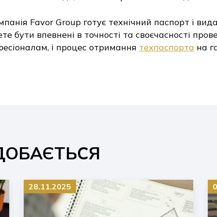
мпанія Favor Group готує технічний паспорт і вид
те бути впевнені в точності та своєчасності пров
офесіоналам, і процес отримання
техпаспорта
на г
ДОБАЄТЬСЯ
28.11.2025
0