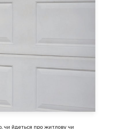
, чи йдеться про житлову чи