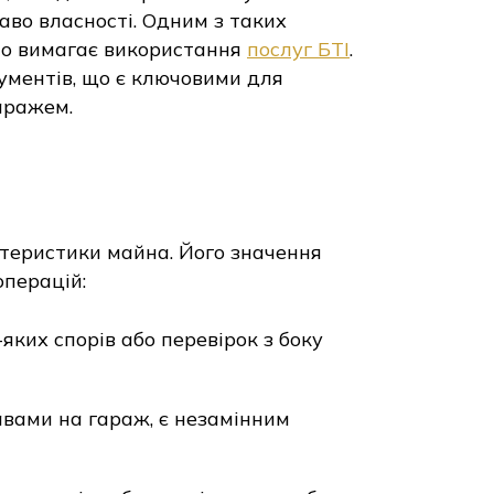
аво власності. Одним з таких
то вимагає використання
послуг БТІ
.
ументів, що є ключовими для
аражем.
теристики майна. Його значення
операцій:
ких спорів або перевірок з боку
авами на гараж, є незамінним