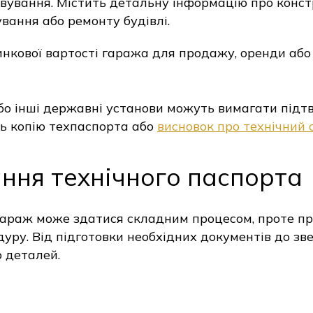
овування. Містить детальну інформацію про конст
вання або ремонту будівлі.
ринкової вартості гаража для продажу, оренди аб
бо інші державні установи можуть вимагати підт
ть копію техпаспорта або
висновок про технічний 
ння технічного паспорта
гараж може здатися складним процесом, проте пр
ру. Від підготовки необхідних документів до зв
о деталей.