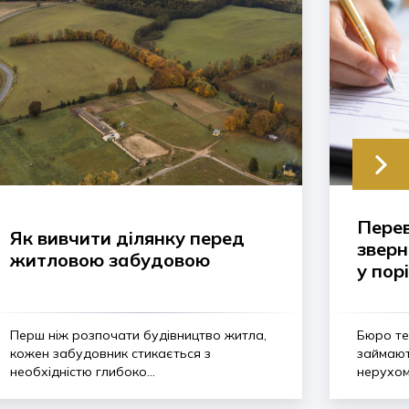
Перев
Як вивчити ділянку перед
зверн
житловою забудовою
у пор
Перш ніж розпочати будівництво житла,
Бюро тех
кожен забудовник стикається з
займают
необхідністю глибоко...
нерухом