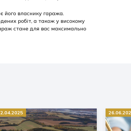
ає його власнику гаража.
едених робіт, а також у високому
араж стане для вас максимально
2.04.2025
26.06.20