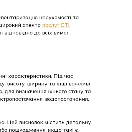
інвентаризацію нерухомості та
 широкий спектр
послуг БТІ
.
 відповідно до всіх вимог
чні характеристики. Під час
у, висоту, ширину та інші важливі
що, для визначення їхнього стану та
ектропостачання, водопостачання,
а. Цей висновок містить детальну
або пошкодження, якщо такі є.