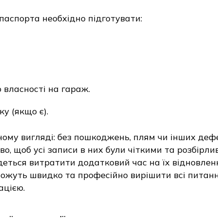
аспорта необхідно підготувати:
 власності на гараж.
у (якщо є).
ому вигляді: без пошкоджень, плям чи інших дефе
о, щоб усі записи в них були чіткими та розбірлив
деться витратити додатковий час на їх відновленн
можуть швидко та професійно вирішити всі питання
цією.