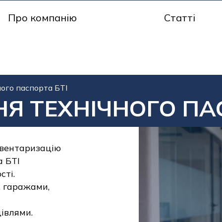
Про компанію
Статті
ого паспорта БТІ
Я ТЕХНІЧНОГО ПА
нвентаризацію
а БТІ
сті.
 гаражами,
івлями.