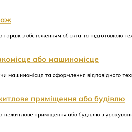
раж
 гараж з обстеженням об’єкта та підготовкою тех
ркомісце або машиномісце
 чи машиномісця та оформлення відповідного тех
житлове приміщення або будівлю
а нежитлове приміщення або будівлю з урахуванн