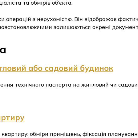
іаліста та обмірів об’єкта.
и операцій з нерухомістю. Він відображає фактичн
вовстановлюючими залишаються окремі документи 
та
тловий або садовий будинок
лення технічного паспорта на житловий чи садовий
артиру
квартиру: обміри приміщень, фіксація плануванн