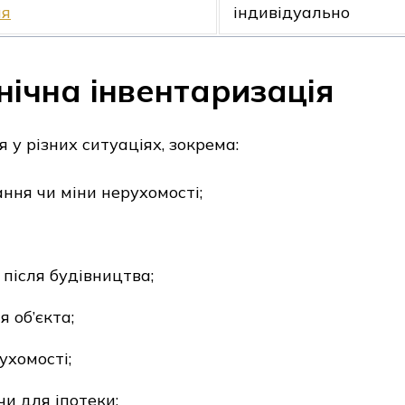
ля
індивідуально
нічна інвентаризація
у різних ситуаціях, зокрема:
ання чи міни нерухомості;
 після будівництва;
 об’єкта;
ухомості;
и для іпотеки;