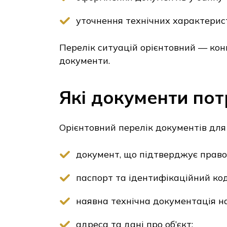
уточнення технічних характерист
Перелік ситуацій орієнтовний — кон
документи.
Які документи пот
Орієнтовний перелік документів для
документ, що підтверджує право н
паспорт та ідентифікаційний ко
наявна технічна документація на 
адреса та дані про об’єкт;