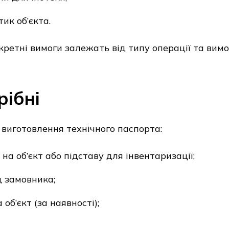
ик об’єкта.
кретні вимоги залежать від типу операції та вим
рібні
 виготовлення технічного паспорта:
а об’єкт або підставу для інвентаризації;
д замовника;
об’єкт (за наявності);