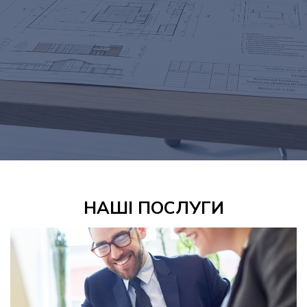
Державна реєстрація речових прав на
нерухоме майно/реєстрація юридичних осіб
Дозвільна документація на будівництво/
реконструкцію
Експертна оцінка майна
Оцінка доступності приміщення для МГН
Оцiнка збиткiв від війни
НАШІ ПОСЛУГИ