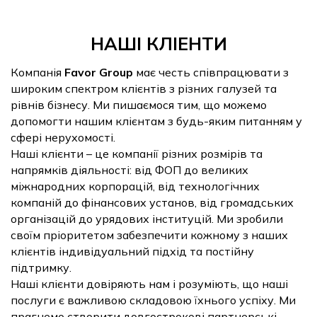
НАШІ КЛІЕНТИ
Компанія
Favor Group
має честь співпрацювати з
широким спектром клієнтів з різних галузей та
рівнів бізнесу. Ми пишаємося тим, що можемо
допомогти нашим клієнтам з будь-яким питанням у
сфері нерухомості.
Наші клієнти – це компанії різних розмірів та
напрямків діяльності: від ФОП до великих
міжнародних корпорацій, від технологічних
компаній до фінансових установ, від громадських
організацій до урядових інституцій. Ми зробили
своїм пріоритетом забезпечити кожному з наших
клієнтів індивідуальний підхід та постійну
підтримку.
Наші клієнти довіряють нам і розуміють, що наші
послуги є важливою складовою їхнього успіху. Ми
прагнемо створити довгострокові партнерські