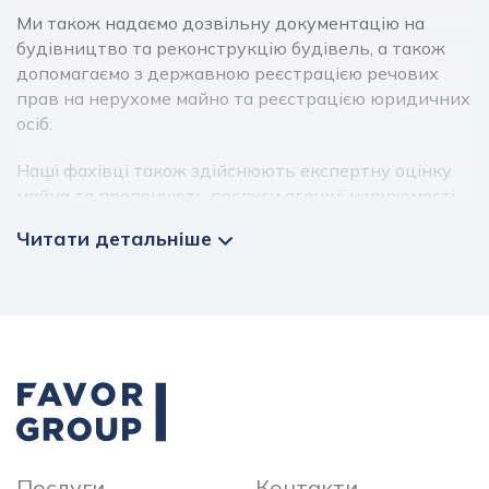
Ми також надаємо дозвільну документацію на
будівництво та реконструкцію будівель, а також
допомагаємо з державною реєстрацією речових
прав на нерухоме майно та реєстрацією юридичних
осіб.
Наші фахівці також здійснюють експертну оцінку
майна та пропонують послуги агенції нерухомості.
Ми знаємо, що у кожного клієнта свої потреби, тому
Читати детальніше
ми надаємо індивідуальний підхід до кожного з
них.
Звертаючись до нас, ви можете бути впевнені, що
ваші потреби будуть виконані професійно та
вчасно. Наша компанія гарантує конфіденційність
та високий рівень якості наданих послуг.
Послуги
Контакти